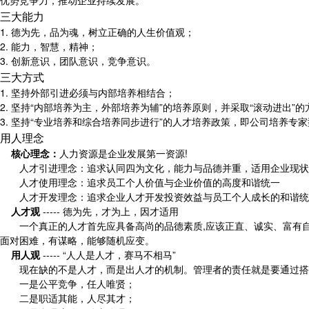
优势竞争力，推动企业持续发展。
三大能力
1. 德为先，品为魂，树立正确的人生价值观；
2. 能力，智慧，精神；
3. 创新意识，团队意识，竞争意识。
三大方式
1. 坚持外部引进必须与内部培养相结合；
2. 坚持“内部培养为主，外部培养为辅”的培养原则，并采取“滚动进出”
3. 坚持“专业培养和综合培养同步进行”的人才培养政策，即公司培养专
用人理念
核心理念：
人力资源是企业发展第一资源!
人才引进理念：追求认同四为文化，能力与品德并重，适用企业现状
人才使用理念：追求员工个人价值与企业价值的高度和谐统一
人才开发理念：追求企业人才开发投资效益与员工个人成长的和谐统
人才观
----- 德为先，才为上，因才适用
一个真正的人才首先应具备高尚的品德素质,应该正直、诚实、富有自我奉献
面对困难，有谋略，能够随机应变。
用人观
----- “人人是人才，赛马不相马”
现在缺的不是人才，而是出人才的机制。管理者的责任就是要通过搭建
一是公平竞争，任人唯贤；
二是职适其能，人尽其才；